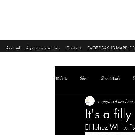
EVOPEGASUS
Arabian Horse STUD
®
Accueil
À propos de nous
Contact
EVOPEGASUS MARE CO
All Posts
Show
Cheval Arabe
E
evopegasus
4 juin
1 min 
It's a filly
El Jehez WH x Ps