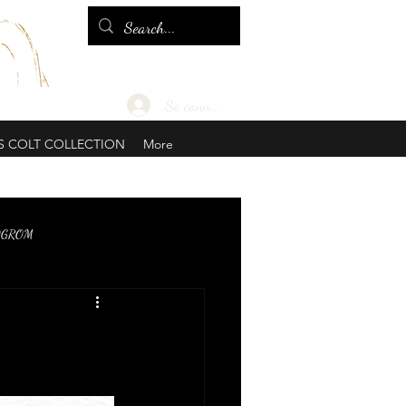
Se connecter
S COLT COLLECTION
More
OGROM