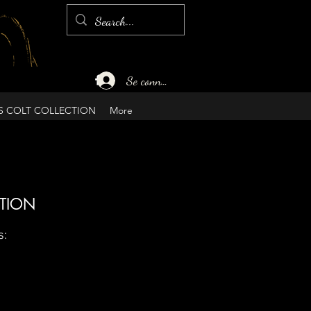
Se connecter
S COLT COLLECTION
More
CTION
s: