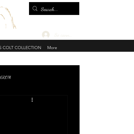
Se connecter
S COLT COLLECTION
More
OGROM