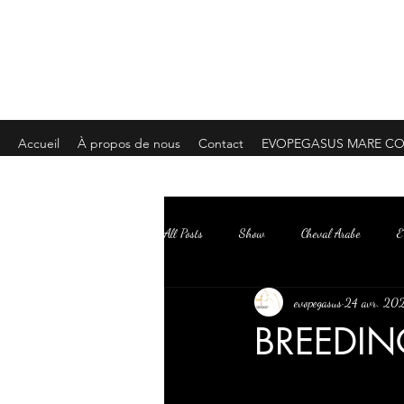
EVOPEGASUS
Arabian Horse STUD
®
Accueil
À propos de nous
Contact
EVOPEGASUS MARE CO
All Posts
Show
Cheval Arabe
E
evopegasus
24 avr. 20
BREEDI